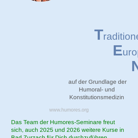
T
radition
E
uro
auf der Grundlage der
Humoral- und
Konstitutionsmedizin
www.humores.org
Das Team der Humores-Seminare freut
sich, auch 2025 und 2026 weitere Kurse in
Bad Zurzach für Dich durchzuführen.