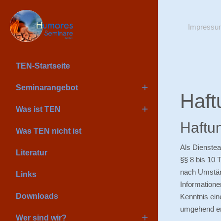
Impressu
TEN-Startseite
Seminarangebot
Haft
Was ist TEN
Haftun
Was TEN nicht ist
Als Dienstea
Literatur
§§ 8 bis 10 
nach Umständ
Links
Informatione
Downloads
Kenntnis ein
umgehend en
Wer sind wir?