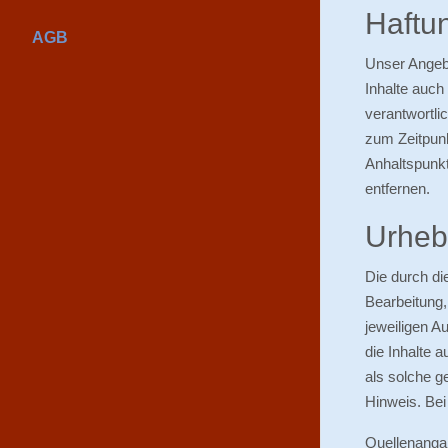
Haftun
AGB
Unser Angebo
Inhalte auch
verantwortli
zum Zeitpunk
Anhaltspunk
entfernen.
Urheb
Die durch di
Bearbeitung,
jeweiligen A
die Inhalte 
als solche g
Hinweis. Bei
Quellenang